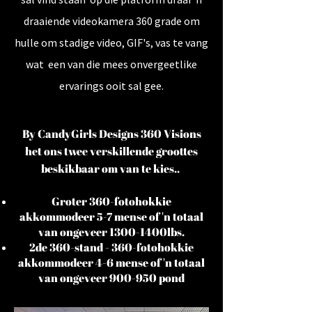
draaiende videokamera 360 grade om
hulle om stadige video, GIF's, vas te vang
wat een van die mees onvergeetlike
ervarings ooit sal gee.
By CandyGirls Designs 360 Visions
het ons twee verskillende groottes
beskikbaar om van te kies..
Groter 360-fotohokkie
akkommodeer 5-7 mense of 'n totaal
van ongeveer
1300-1400
lbs.
2de 360-stand - 360-fotohokkie
akkommodeer 4-6 mense of 'n totaal
van ongeveer 900-950 pond