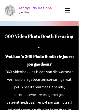
CandyGirls Designs
by Audrey
360 Video Photo Booth Ervaring
..
Wat kan 'n 360 Photo Booth vir jou en
jou gas doen?
360-videohokkies is een van die warmste
vermaak- en gebeurteniservarings wat
jou 'n heeltemal
meeslepende,
interaktiewe ervaring met jou
geleentheidsgas
. Terwyl jou gas hulself
sal vind
staan
op die platform draai 'n