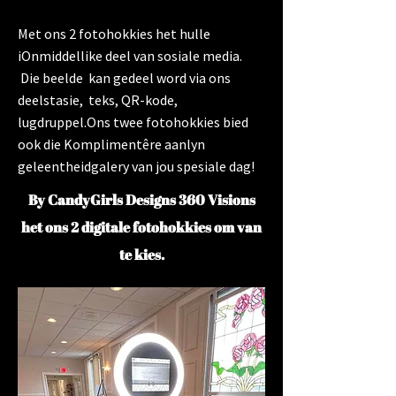
Met ons 2 fotohokkies het hulle
i
Onmiddellike deel van sosiale media.
Die beelde kan gedeel word via ons
deelstasie, teks, QR-kode,
lugdruppel.Ons twee fotohokkies bied
ook die
Komplimentêre aanlyn
geleentheidgalery van jou spesiale dag!
By CandyGirls Designs 360 Visions
het ons 2 digitale fotohokkies om van
te kies.