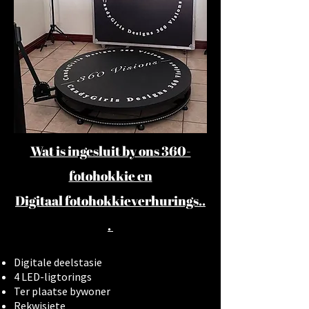
Wat is ingesluit by ons 360-
fotohokkie en
Digitaal
fotohokkieverhurings..
.
Digitale deelstasie
4 LED-ligtorings
Ter plaatse bywoner
Rekwisiete