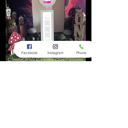
Facebook
Instagram
Phone
Ons wit hokkie verskaf foto's wat gedeel
kan word via deelstasie, Qr kode, air
drop. *Jy kan ook prente laat druk as 'n
bykomende byvoeging tot jou
fotohokkiepakkette.
Ons swart fotohokkie sluit ook 'n LCD-
skerm in wat ook kort videostroomlusse
kan speel of beelde kan deel terwyl jou
gas op jou spesiale dag foto's neem.