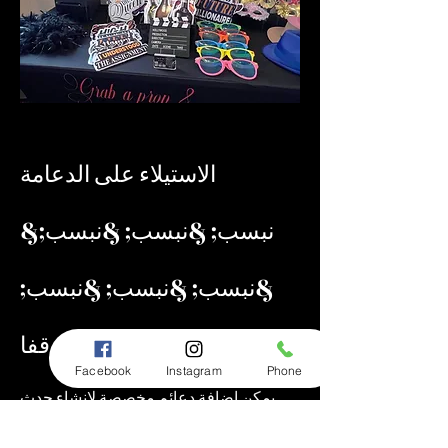
الاستيلاء على الدعامة
&نبسب; &نبسب; &نبسب;
&نبسب; &نبسب; &نبسب;
&نبسب; اتخذ موقفا...
Facebook
Instagram
Phone
يمكن إضافة دعائم مخصصة لإنشاء حدث
مخصص لأي مناسبة، كما يمكن تخصيص