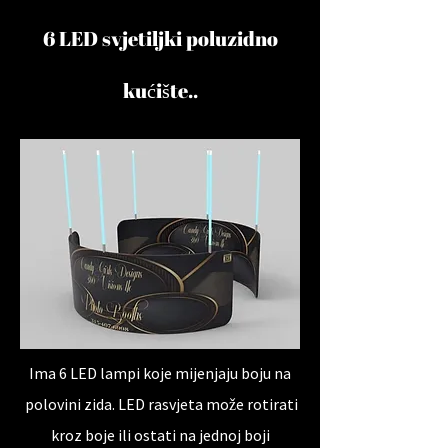
6 LED svjetiljki poluzidno
kućište.​
.
Ima 6 LED lampi koje mijenjaju boju na
polovini zida. LED rasvjeta može rotirati
kroz boje ili ostati na jednoj boji