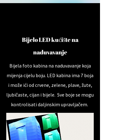
Bijelo LED kućište na
naduvavanje
Bijela foto kabina na naduvavanje koja
mijenja cijelu boju. LED kabina ima 7 boja
i može ići od crvene, zelene, plave, žute,
ljubičaste, cijan i bijele. Sve boje se mogu
kontrolisati daljinskim upravljačem.