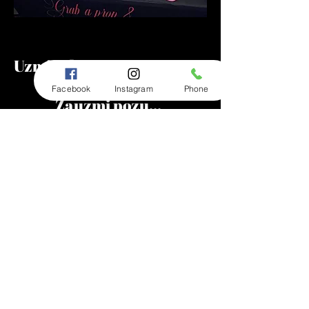
Uzmi rekvizit
Facebook
Instagram
Phone
Zauzmi pozu...
Prilagođeni rekviziti se mogu dodati
kako bi se napravio prilagođeni događaj
za svaku priliku, pozadine i još mnogo
toga može se prilagoditi za bilo koji
događaj.