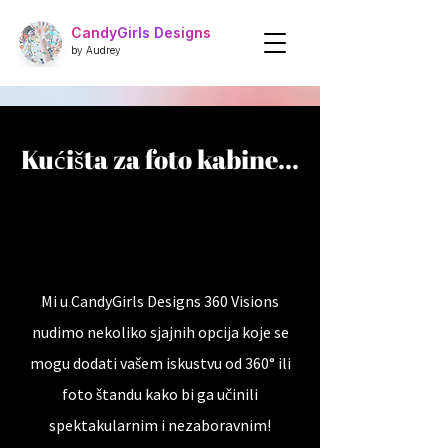
CandyGirls Designs
by Audrey
Kućišta za foto kabine..​.
Mi u CandyGirls Designs 360 Visions
nudimo nekoliko sjajnih opcija koje se
mogu dodati vašem iskustvu od 360° ili
foto štandu kako bi ga učinili
spektakularnim i nezaboravnim!