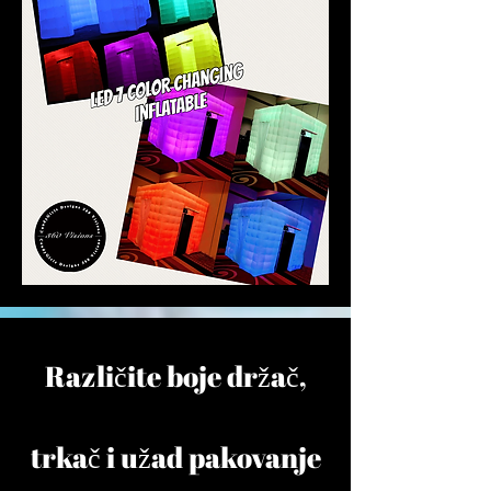
Različite boje držač,
trkač i užad​ pakovanje