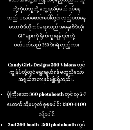
တို့ကိုယ်သူတို့ တွေ့ရလိမ့်မယ်
ရပ်နေ
သည်
ပလပ်ဖောင်းပေါ်တွင်၊ လှည့်ပတ်နေ
သော ဗီဒီယိုကင်မရာသည် အနှေးဗီဒီယို၊
GIF များကို ရိုက်ကူးရန် ၎င်းတို့
ပတ်ပတ်လည် 360 ဒီဂရီ လှည့်ကာ၊
CandyGirls Designs 360 Visions တွင်
ကျွန်ုပ်တို့တွင် ရွေးချယ်ရန် မတူညီသော
အရွယ်အစားနှစ်မျိုးရှိသည်။.
ပိုကြီးသော 360 photobooth တွင် လူ 5-7
ယောက် သို့မဟုတ် စုစုပေါင်း
1300-1400
ခန့်
ပေါင်
2nd 360 booth- 360 photobooth တွင်