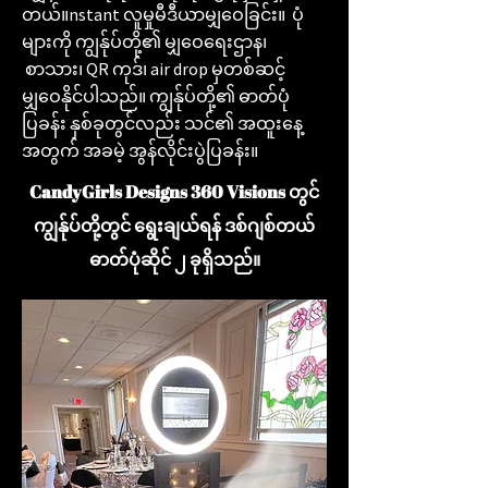
တယ်။
nstant လူမှုမီဒီယာမျှဝေခြင်း။ ပုံ
များကို ကျွန်ုပ်တို့၏ မျှဝေရေးဌာန၊
စာသား၊ QR ကုဒ်၊ air drop မှတစ်ဆင့်
မျှဝေနိုင်ပါသည်။ ကျွန်ုပ်တို့၏ ဓာတ်ပုံ
ပြခန်း နှစ်ခုတွင်လည်း
သင်၏ အထူးနေ့
အတွက် အခမဲ့ အွန်လိုင်းပွဲပြခန်း။
CandyGirls Designs 360 Visions တွင်
ကျွန်ုပ်တို့တွင် ရွေးချယ်ရန် ဒစ်ဂျစ်တယ်
ဓာတ်ပုံဆိုင် ၂ ခုရှိသည်။