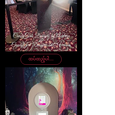
ထပ်ထည့်ပါ......