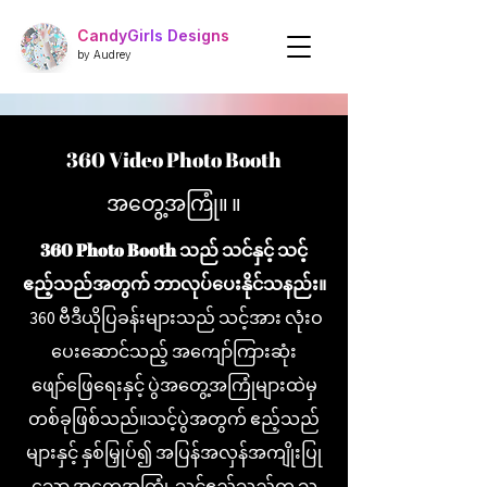
CandyGirls Designs
by Audrey
360 Video Photo Booth
အတွေ့အကြုံ။ ။
360 Photo Booth သည် သင်နှင့် သင့်
ဧည့်သည်အတွက် ဘာလုပ်ပေးနိုင်သနည်း။
360 ဗီဒီယိုပြခန်းများသည် သင့်အား လုံးဝ
ပေးဆောင်သည့် အကျော်ကြားဆုံး
ဖျော်ဖြေရေးနှင့် ပွဲအတွေ့အကြုံများထဲမှ
တစ်ခုဖြစ်သည်။
သင့်ပွဲအတွက် ဧည့်သည်
များနှင့် နှစ်မြှုပ်၍ အပြန်အလှန်အကျိုးပြု
သော အတွေ့အကြုံ
. သင့်ဧည့်သည်က သူ