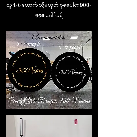
လူ 4-6 ယောက် သို့မဟုတ် စုစုပေါင်း 900-
950 ပေါင်ခန့်