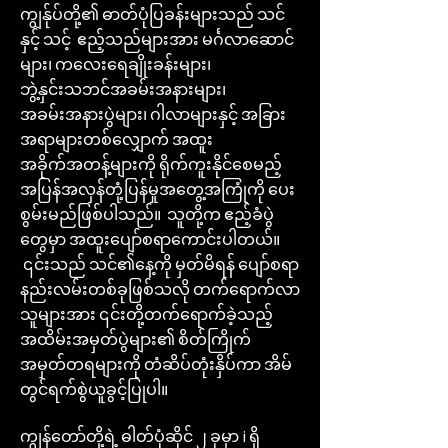
ကျွန်ုပ်တို့၏ ဓာတ်ပုံပြခန်းများသည် သင်
နှင့် သင့် ဧည့်သည်များအား မင်္ဂလာဆောင်
များ၊ ကလေးရေချိုးခန်းများ၊
ဘွဲ့နှင်းသဘင်အခမ်းအနားများ၊
အခမ်းအနားပွဲများ၊ ဂါလာများနှင့် အခြား
အရာများတစ်လျှောက် အထူး
အခိုက်အတန့်များကို ရိုက်ကူးနိုင်စေမည့်
အပြန်အလှန်တုံ့ပြန်မှုအတွေ့အကြုံကို ပေး
စွမ်းမည်ဖြစ်ပါသည်။ သူတို့က ဧည့်ခံပွဲ
တွေမှာ အထူးပျော်စရာကောင်းပါတယ်။
၎င်းသည် သင်၏နေ့ကို မှတ်မိရန် ပျော်စရာ
နည်းလမ်းတစ်ခုဖြစ်သလို တက်ရောက်လာ
သူများအား ၎င်းတို့တက်ရောက်ခဲ့သည့်
အထိမ်းအမှတ်ပွဲများ၏ စိတ်ကြိုက်
အမှတ်တရများကို တံဆိပ်တုံးနှိပ်ကာ အိမ်
တွင်ရက်စွဲယူခွင့်ပြုပါ။
ကျွန်တော်တို့ရဲ့ ဓါတ်ပုံဆိုင် ၂ ခုမှာ i ရှိ