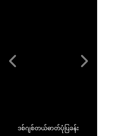
ဒစ်ဂျစ်တယ်ဓာတ်ပုံပြခန်း