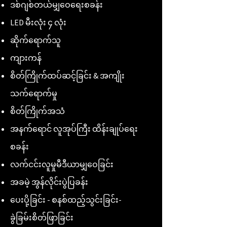
ဒစ်ဂျစ်တယ်မျှဝေရေးစခန်း
LED မီးလုံး ၄ လုံး
ဆိုက်ရောက်သူ
ကျားကန်
စိတ်ကြိုက်ထပ်ဆင့်ခြင်း & အကျိုး
သက်ရောက်မှု
စိတ်ကြိုက်အသံ
အနက်ရောင် လူအုပ်ကြီး ထိန်းချုပ်ရေး
စခန်း
လက်ငင်းလူမှုမီဒီယာမျှဝေခြင်း
အခမဲ့ အွန်လိုင်းပွဲပြခန်း
ပေးပို့ခြင်း - စနစ်ထည့်သွင်းခြင်း-
ခွဲခြမ်းစိတ်ဖြာခြင်း