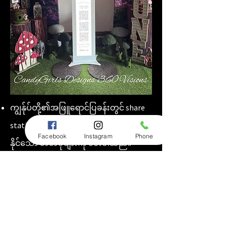
ကျွန်ုပ်တို့၏အဖြူရောင်ပြခန်းတွင် share
station၊ Qr code၊ air drop မှတဆင့် မျှဝေ
Facebook
Instagram
Phone
နိုင်သော ဓာတ်ပုံများကို ပေးပါသည်။ *
သင့်ဓာတ်ပုံ booth pkgs တွင် အပိုထပ်
ထည့်မှုတစ်ခုအဖြစ် ရိုက်နှိပ်ထားသော ပုံ
များကိုလည်း သင် လုပ်နိုင်သည် ။
ကျွန်ုပ်တို့၏ အနက်ရောင် photobooth