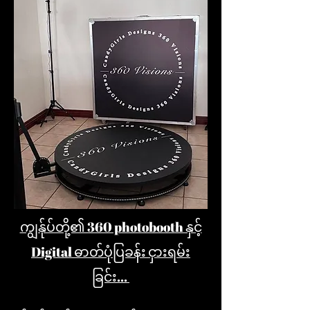
ကျွန်ုပ်တို့၏ 360 photobooth နှင့်
Digital
ဓာတ်ပုံပြခန်း ငှားရမ်း
ခြင်း...