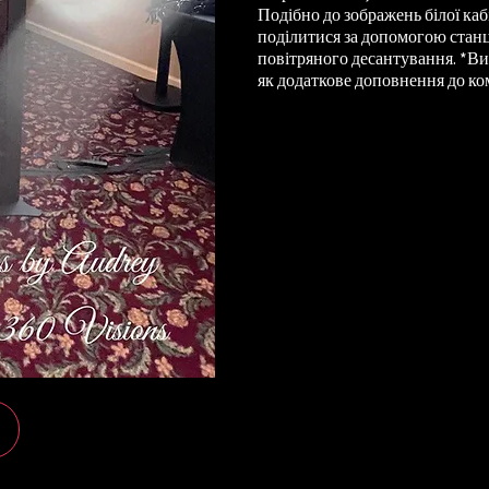
Подібно до зображень білої ка
поділитися за допомогою станці
повітряного десантування. *В
як додаткове доповнення до ко