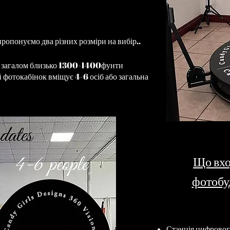
опонуємо два різних розміри на вибір..
о загалом близько 1300-1400
фунти
фотокабінок вміщує 4-6 осіб або загальна
Що вхо
фотобу
Станція цифровог