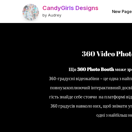
CandyGirls Designs
New Page
by Audrey
360 Video Photo
Що 360 Photo Booth може зро
360-градусні відеокабіни – це одна з найп
повну
захоплюючий інтерактивний досві
гість знайде себе
стоячи
на платформі від
360 градусів навколо них, щоб знімати у
одні з найбільш н