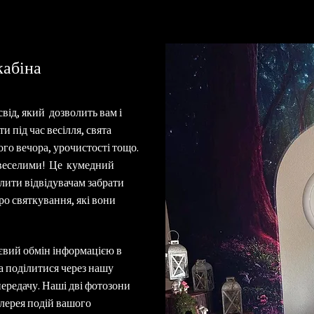
кабіна
від, який дозволить вам і
 під час весілля, свята
го вечора, урочистості тощо.
 веселими! Це кумедний
олити відвідувачам забрати
ро святкування, які вони
вий обмін інформацією в
 поділитися через нашу
передачу. Наші дві фотозони
лерея подій вашого