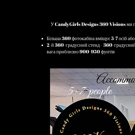
У CandyGirls Designs 360 Visions ми пр
Більша 360 фотокабіна вміщує 5-7 осіб аб
2-й 360-градусний стенд - 360-градусний 
вага приблизно 900-950 фунтів