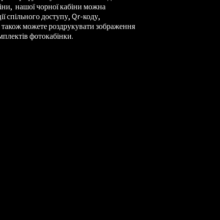
біни, нашої чорної кабіни можна
ї спільного доступу, Qr-коду,
и також можете роздрукувати зображення
мплектів фотокабінки.