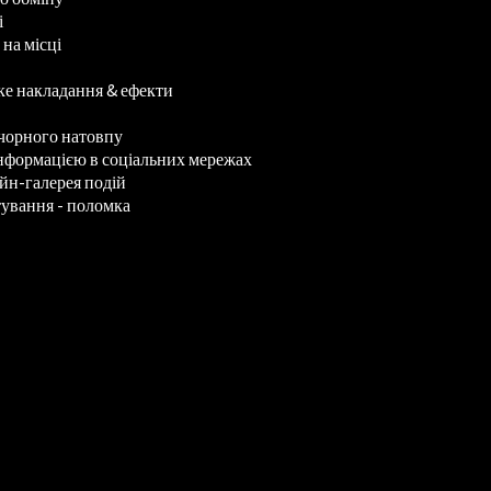
і
на місці
е накладання & ефекти
чорного натовпу
нформацією в соціальних мережах
йн-галерея подій
тування - поломка