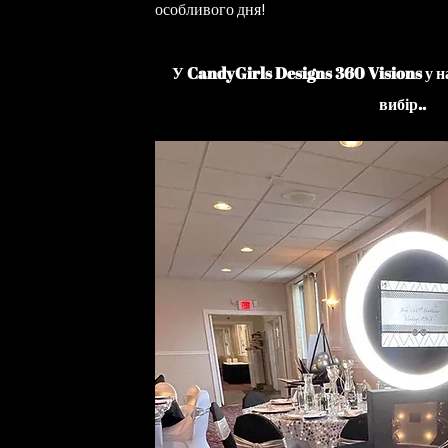
особливого дня!
У CandyGirls Designs 360 Visions у на
вибір..