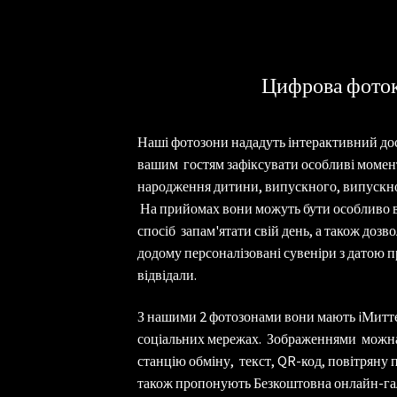
Цифрова фото
Наші фотозони нададуть інтерактивний дос
вашим гостям зафіксувати особливі моменти
народження дитини, випускного, випускно
На прийомах вони можуть бути особливо
спосіб запам'ятати свій день, а також дозв
додому персоналізовані сувеніри з датою п
відвідали.
З нашими 2 фотозонами вони мають i
Миттє
соціальних мережах. Зображеннями можна
станцію обміну, текст, QR-код, повітряну 
також пропонують
Безкоштовна онлайн-га