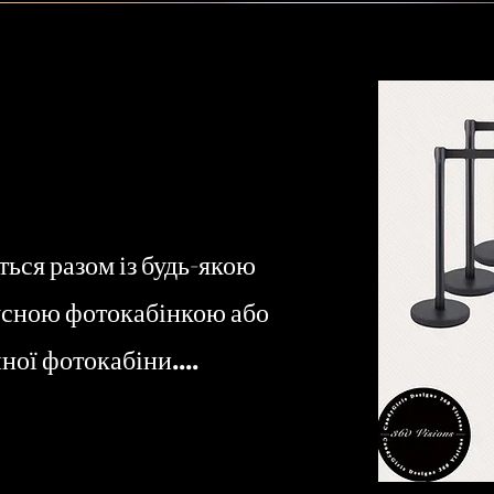
ься разом із будь-якою
сною фотокабінкою або
ої фотокабіни....