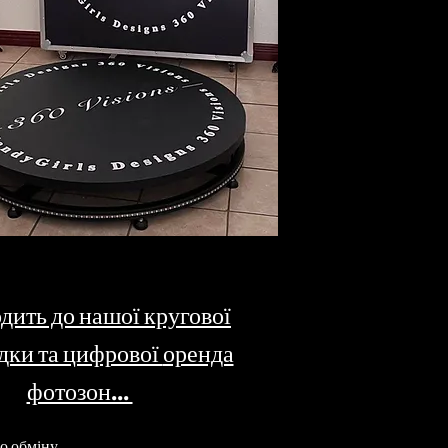
дить до нашої кругової
дки та цифрової
оренда
фотозон...
о обміну