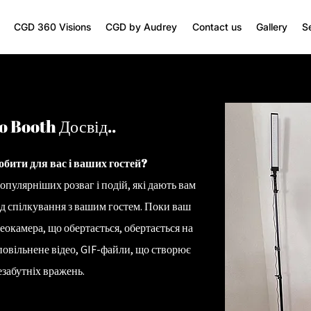
CGD 360 Visions
CGD by Audrey
Contact us
Gallery
S
 Booth Досвід..
бити для вас і ваших гостей?
опулярніших розваг і подій, які дають вам
д спілкування з вашим гостем
. Поки ваш
еокамера, що обертається, обертається на
повільнене відео, GIF-файли, що створює
езабутніх вражень.