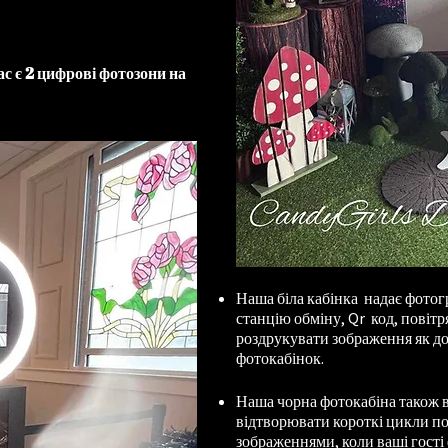
с є 2 цифрові фотозони на
Наша біла кабінка надає фотог
станцію обміну, Qr код, повіт
роздрукувати зображення як д
фотокабінок.
Наша чорна фотокабіна також 
відтворювати короткі цикли по
зображеннями, коли ваші гост